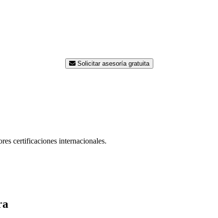
¿Listo para modernizar su planta
e ingenieros está disponible para asesorarle sin costo. Contáct
una propuesta a la medida de su proceso.
Solicitar asesoría gratuita
res certificaciones internacionales.
ra