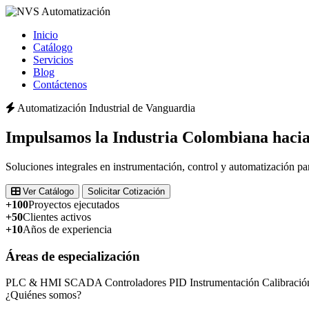
Inicio
Catálogo
Servicios
Blog
Contáctenos
Automatización Industrial de Vanguardia
Impulsamos la
Industria Colombiana
hacia
Soluciones integrales en instrumentación, control y automatización pa
Ver Catálogo
Solicitar Cotización
+100
Proyectos ejecutados
+50
Clientes activos
+10
Años de experiencia
Áreas de especialización
PLC & HMI
SCADA
Controladores PID
Instrumentación
Calibració
¿Quiénes somos?