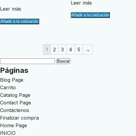
de 5
Leer más
Leer más
Añadir a la cotización
Añadir a la cotización
1
2
3
4
5
→
Buscar:
Páginas
Blog Page
Carrito
Catalog Page
Contact Page
Contáctenos
Finalizar compra
Home Page
INICIO