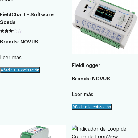
FieldChart – Software
Scada
Valorado
Brands:
NOVUS
con
3.00
de 5
Leer más
FieldLogger
Añadir a la cotización
Brands:
NOVUS
Leer más
Añadir a la cotización