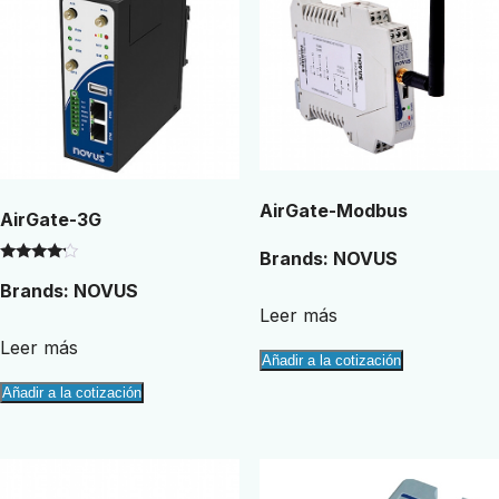
AirGate-Modbus
AirGate-3G
Brands:
NOVUS
Valorado
Brands:
NOVUS
con
4.00
Leer más
de 5
Leer más
Añadir a la cotización
Añadir a la cotización