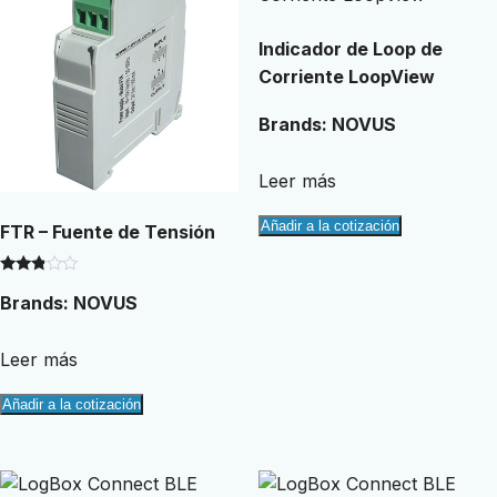
Indicador de Loop de
Corriente LoopView
Brands:
NOVUS
Leer más
Añadir a la cotización
FTR – Fuente de Tensión
Valorado
Brands:
NOVUS
con
2.71
de 5
Leer más
Añadir a la cotización