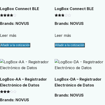
LogBox Connect BLE
LogBox Connect BLE
Valorado
Valorado
Brands:
NOVUS
Brands:
NOVUS
con
con
3.75
2.71
de 5
de 5
Leer más
Leer más
Añadir a la cotización
Añadir a la cotización
LogBox-AA – Registrador
LogBox-DA – Registrador
Electrónico de Datos
Electrónico de Datos
Brands:
NOVUS
Valorado
Brands:
NOVUS
con
3.00