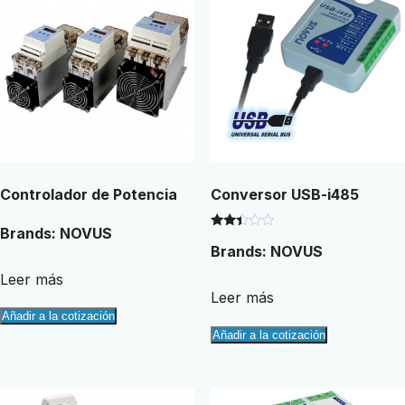
Controlador de Potencia
Conversor USB-i485
Brands:
NOVUS
Valorado
Brands:
NOVUS
con
2.29
de 5
Leer más
Leer más
Añadir a la cotización
Añadir a la cotización