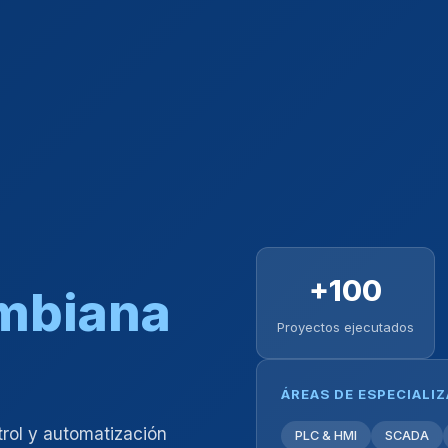
+100
ombiana
Proyectos ejecutados
ÁREAS DE ESPECIALI
trol y automatización
PLC & HMI
SCADA