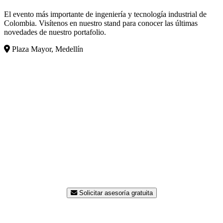
El evento más importante de ingeniería y tecnología industrial de
Colombia. Visítenos en nuestro stand para conocer las últimas
novedades de nuestro portafolio.
Plaza Mayor, Medellín
¿Listo para modernizar su
planta?
Nuestro equipo de ingenieros está disponible para
asesorarle sin costo. Contáctenos hoy y reciba una
propuesta a la medida de su proceso.
Solicitar asesoría gratuita