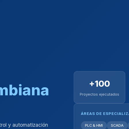
+100
ombiana
Proyectos ejecutados
ÁREAS DE ESPECIALI
trol y automatización
PLC & HMI
SCADA