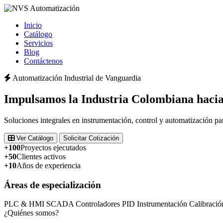
Inicio
Catálogo
Servicios
Blog
Contáctenos
Automatización Industrial de Vanguardia
Impulsamos la
Industria Colombiana
hacia
Soluciones integrales en instrumentación, control y automatización pa
Ver Catálogo
Solicitar Cotización
+100
Proyectos ejecutados
+50
Clientes activos
+10
Años de experiencia
Áreas de especialización
PLC & HMI
SCADA
Controladores PID
Instrumentación
Calibració
¿Quiénes somos?