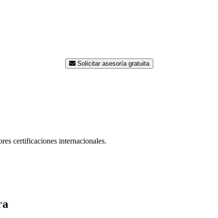
¿Listo para modernizar su planta
e ingenieros está disponible para asesorarle sin costo. Contáct
una propuesta a la medida de su proceso.
Solicitar asesoría gratuita
res certificaciones internacionales.
ra