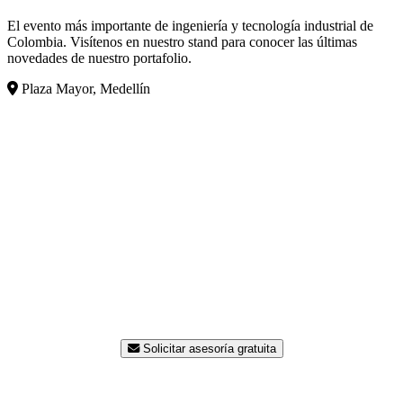
El evento más importante de ingeniería y tecnología industrial de
Colombia. Visítenos en nuestro stand para conocer las últimas
novedades de nuestro portafolio.
Plaza Mayor, Medellín
¿Listo para modernizar su
planta?
Nuestro equipo de ingenieros está disponible para
asesorarle sin costo. Contáctenos hoy y reciba una
propuesta a la medida de su proceso.
Solicitar asesoría gratuita