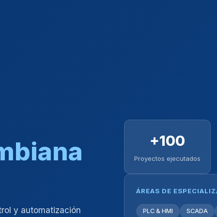
+100
ombiana
Proyectos ejecutados
ÁREAS DE ESPECIALI
trol y automatización
PLC & HMI
SCADA