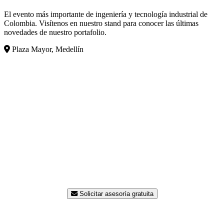
El evento más importante de ingeniería y tecnología industrial de
Colombia. Visítenos en nuestro stand para conocer las últimas
novedades de nuestro portafolio.
Plaza Mayor, Medellín
¿Listo para modernizar su
planta?
Nuestro equipo de ingenieros está disponible para
asesorarle sin costo. Contáctenos hoy y reciba una
propuesta a la medida de su proceso.
Solicitar asesoría gratuita