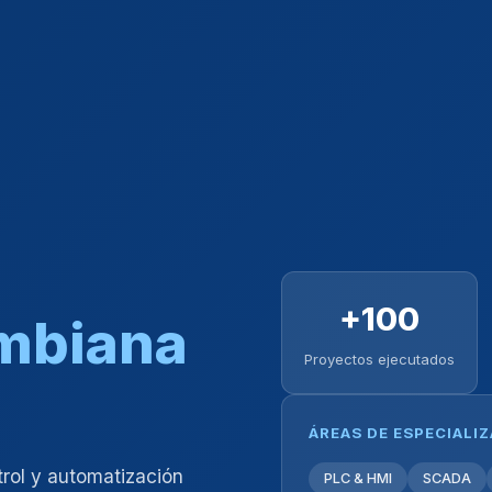
+100
ombiana
Proyectos ejecutados
ÁREAS DE ESPECIALI
trol y automatización
PLC & HMI
SCADA