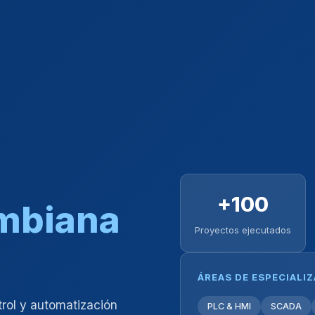
+100
ombiana
Proyectos ejecutados
ÁREAS DE ESPECIALI
trol y automatización
PLC & HMI
SCADA