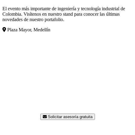
El evento más importante de ingeniería y tecnología industrial de
Colombia. Visítenos en nuestro stand para conocer las últimas
novedades de nuestro portafolio.
Plaza Mayor, Medellín
¿Listo para modernizar su
planta?
Nuestro equipo de ingenieros está disponible para
asesorarle sin costo. Contáctenos hoy y reciba una
propuesta a la medida de su proceso.
Solicitar asesoría gratuita