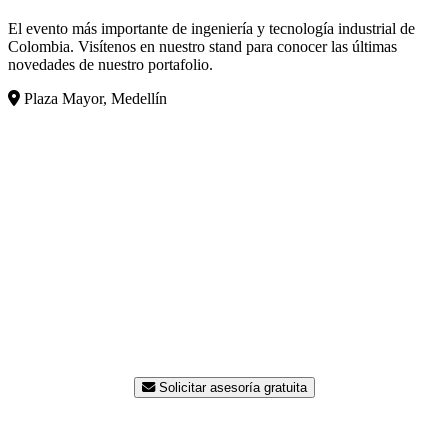
El evento más importante de ingeniería y tecnología industrial de
Colombia. Visítenos en nuestro stand para conocer las últimas
novedades de nuestro portafolio.
Plaza Mayor, Medellín
¿Listo para modernizar su
planta?
Nuestro equipo de ingenieros está disponible para
asesorarle sin costo. Contáctenos hoy y reciba una
propuesta a la medida de su proceso.
Solicitar asesoría gratuita