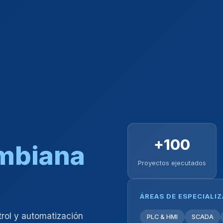
+100
ombiana
Proyectos ejecutados
ÁREAS DE ESPECIALI
trol y automatización
PLC & HMI
SCADA