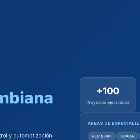
+100
ombiana
Proyectos ejecutados
ÁREAS DE ESPECIALI
trol y automatización
PLC & HMI
SCADA