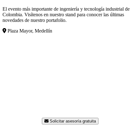
El evento más importante de ingeniería y tecnología industrial de
Colombia. Visítenos en nuestro stand para conocer las últimas
novedades de nuestro portafolio.
Plaza Mayor, Medellín
¿Listo para modernizar su
planta?
Nuestro equipo de ingenieros está disponible para
asesorarle sin costo. Contáctenos hoy y reciba una
propuesta a la medida de su proceso.
Solicitar asesoría gratuita