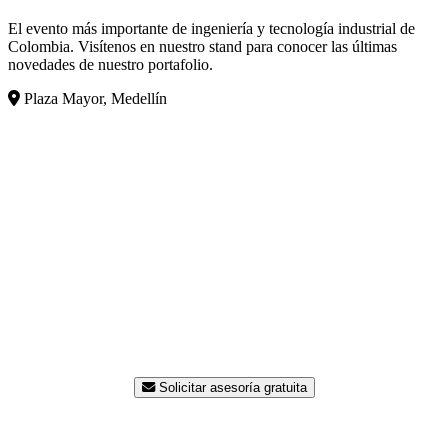
El evento más importante de ingeniería y tecnología industrial de
Colombia. Visítenos en nuestro stand para conocer las últimas
novedades de nuestro portafolio.
Plaza Mayor, Medellín
¿Listo para modernizar su
planta?
Nuestro equipo de ingenieros está disponible para
asesorarle sin costo. Contáctenos hoy y reciba una
propuesta a la medida de su proceso.
Solicitar asesoría gratuita