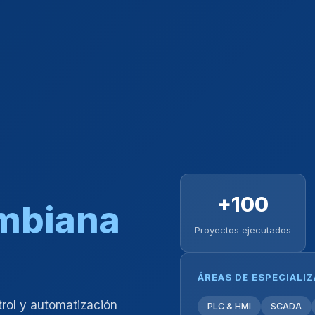
+100
ombiana
Proyectos ejecutados
ÁREAS DE ESPECIALI
trol y automatización
PLC & HMI
SCADA