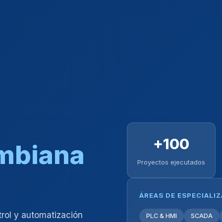
+100
ombiana
Proyectos ejecutados
ÁREAS DE ESPECIALI
trol y automatización
PLC & HMI
SCADA