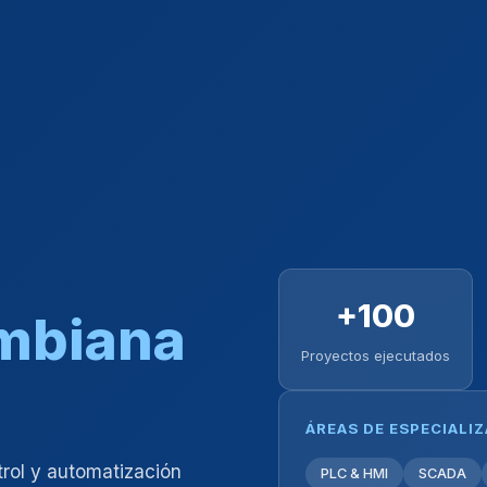
+100
ombiana
Proyectos ejecutados
ÁREAS DE ESPECIALI
trol y automatización
PLC & HMI
SCADA