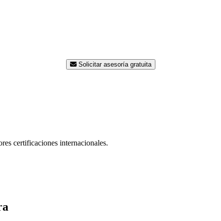
¿Listo para modernizar su planta
e ingenieros está disponible para asesorarle sin costo. Contáct
una propuesta a la medida de su proceso.
Solicitar asesoría gratuita
res certificaciones internacionales.
ra