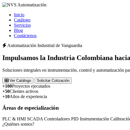
Inicio
Catálogo
Servicios
Blog
Contáctenos
Automatización Industrial de Vanguardia
Impulsamos la
Industria Colombiana
hacia
Soluciones integrales en instrumentación, control y automatización pa
Ver Catálogo
Solicitar Cotización
+100
Proyectos ejecutados
+50
Clientes activos
+10
Años de experiencia
Áreas de especialización
PLC & HMI
SCADA
Controladores PID
Instrumentación
Calibració
¿Quiénes somos?