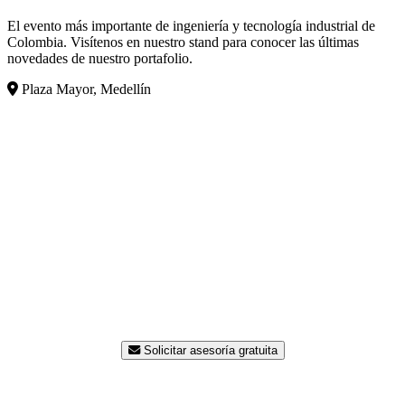
El evento más importante de ingeniería y tecnología industrial de
Colombia. Visítenos en nuestro stand para conocer las últimas
novedades de nuestro portafolio.
Plaza Mayor, Medellín
¿Listo para modernizar su
planta?
Nuestro equipo de ingenieros está disponible para
asesorarle sin costo. Contáctenos hoy y reciba una
propuesta a la medida de su proceso.
Solicitar asesoría gratuita