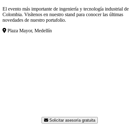
El evento más importante de ingeniería y tecnología industrial de
Colombia. Visítenos en nuestro stand para conocer las últimas
novedades de nuestro portafolio.
Plaza Mayor, Medellín
¿Listo para modernizar su
planta?
Nuestro equipo de ingenieros está disponible para
asesorarle sin costo. Contáctenos hoy y reciba una
propuesta a la medida de su proceso.
Solicitar asesoría gratuita