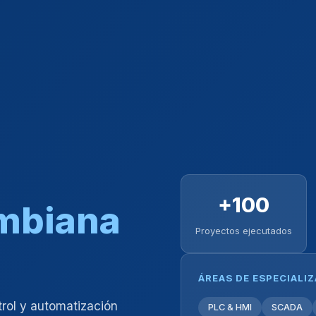
+100
ombiana
Proyectos ejecutados
ÁREAS DE ESPECIALI
trol y automatización
PLC & HMI
SCADA